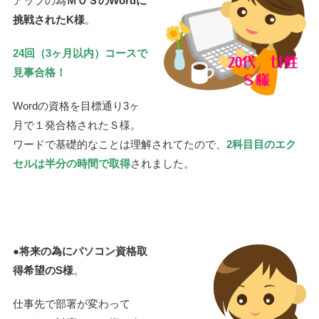
アップの為
ＭＯＳのWordに
挑戦されたK様
。
24回（3ヶ月以内）コースで
見事合格！
Wordの資格を目標通り3ヶ
月で１発合格されたＳ様。
ワードで基礎的なことは理解されてたので、
2科目目のエク
セルは半分の時間で取得
されました。
●
将来の為にパソコン資格取
得希望のS様
。
仕事先で部署が変わって