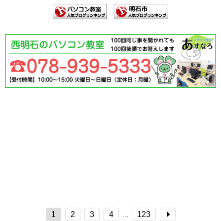
1
2
3
4
123
…