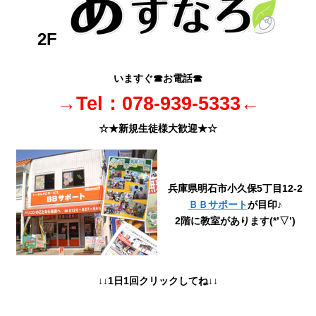
2F
いますぐ☎お電話☎
→Tel：078-939-5333←
☆★新規生徒様大歓迎★☆
兵庫県明石市小久保5丁目12-2
ＢＢサポート
が目印♪
2階に教室があります(*’▽’)
↓↓1日1回クリックしてね↓↓