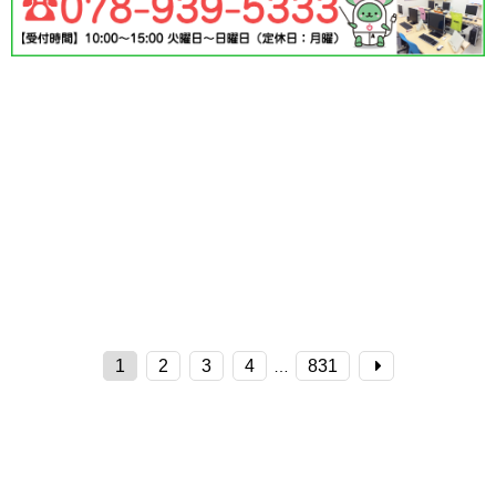
1
2
3
4
831
…