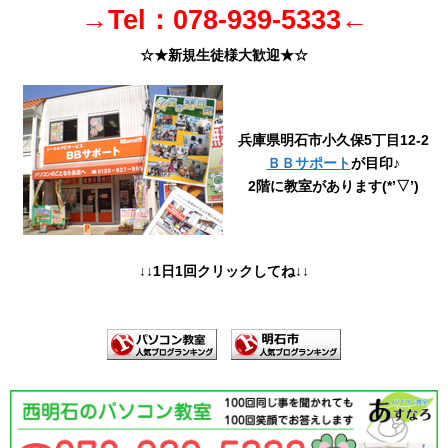
→Tel：078-939-5333←
☆★新規生徒様大歓迎★☆
兵庫県明石市小久保5丁目12-2
ＢＢサポート
が目印♪
2階に教室があります(*’▽’)
↓↓1日1回クリックしてね↓↓