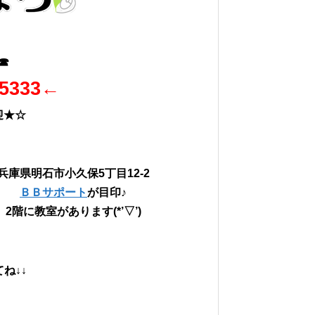
☎
-5333←
迎★☆
兵庫県明石市小久保5丁目12-2
ＢＢサポート
が目印♪
2階に教室があります(*’▽’)
ね↓↓