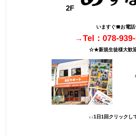
2F
いますぐ☎お電話
→Tel：078-939
☆★新規生徒様大歓
↓↓1日1回クリックして