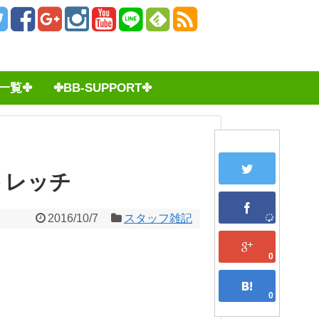
一覧✤
✤BB-SUPPORT✤
トレッチ
2016/10/7
スタッフ雑記
0
0