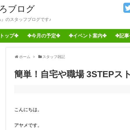
ろブログ
』のスタッフブログです♪
トップ✤
✤今月の予定✤
✤イベント案内✤
✤記事
ホーム
スタッフ雑記
簡単！自宅や職場 3STEPス
こんにちは。
アヤメです。