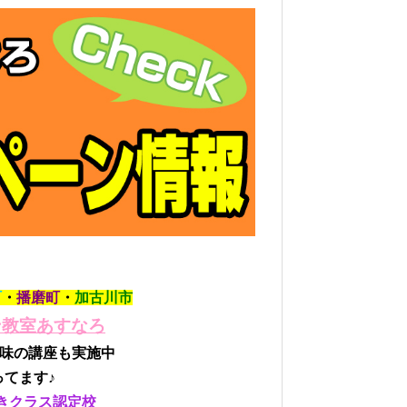
町
・
播磨町
・
加古川市
ン教室
あすなろ
趣味の講座も実施中
やってます♪
きクラス認定校