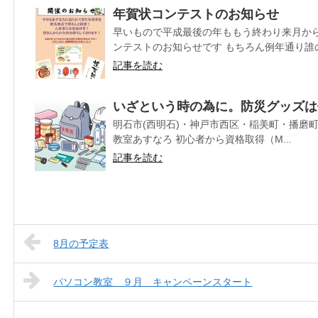
年賀状コンテストのお知らせ
早いもので平成最後の年ももう終わり来月か
ンテストのお知らせです もちろん例年通り誰の
記事を読む
いざという時の為に。防災グッズは
明石市(西明石)・神戸市西区・稲美町・播磨
教室あすなろ 初心者から資格取得（M...
記事を読む
8月の予定表
パソコン教室 ９月 キャンペーンスタート