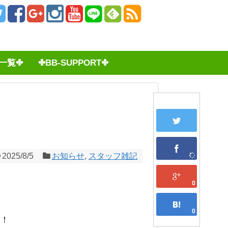
一覧✤
✤BB-SUPPORT✤
2025/8/5
お知らせ
,
スタッフ雑記
0
0
す！