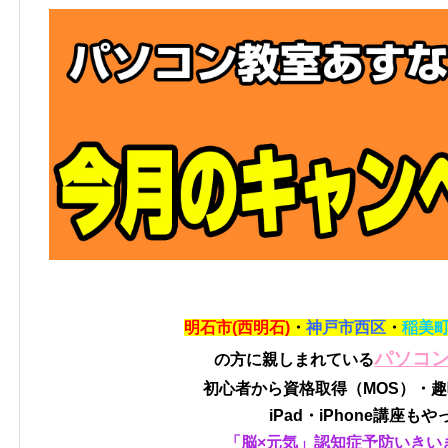
明石市(西明石)
・
神戸市西区
・
稲美
パソコ
の方に親しまれている
初心者から資格取得（MOS）・
iPad・iPhone講座も
「脳×元気」認知症予防いきい