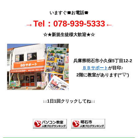
いますぐ☎お電話☎
→Tel：078-939-5333←
☆★新規生徒様大歓迎★☆
兵庫県明石市小久保5丁目12-2
ＢＢサポート
が目印♪
2階に教室があります(*’▽’)
↓↓1日1回クリックしてね↓↓