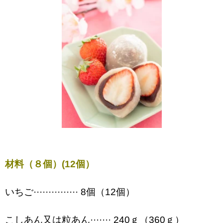
材料（８個）(12個）
いちご··············· 8個（12個）
こしあん又は粒あん······· 240ｇ（360ｇ）